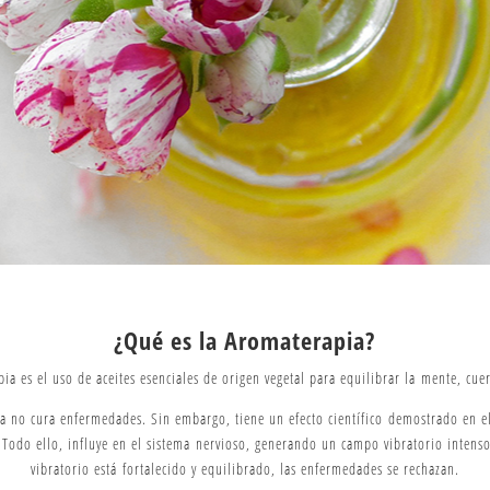
¿Qué es la Aromaterapia?
ia es el uso de aceites esenciales de origen vegetal para equilibrar la
mente, cuer
a no cura enfermedades. Sin embargo, tiene un efecto científico
demostrado en el
. Todo ello, influye en el sistema
nervioso, generando un campo vibratorio intenso
vibratorio está
fortalecido y equilibrado, las enfermedades se rechazan.