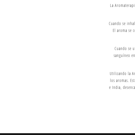
La Aromaterapia
Cuando se inhal
El aroma se 
Cuando se ut
sanguíneo en
Utilizando la 
los aromas. Es
e India, desen