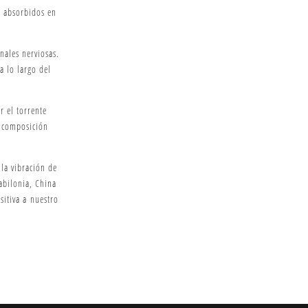
r absorbidos en
nales nerviosas.
a lo largo del
r el torrente
u composición
la vibración de
abilonia, China
sitiva a nuestro