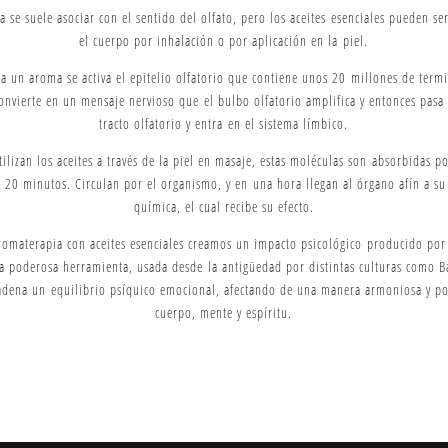
 se suele asociar con el sentido del olfato, pero los aceites
esenciales pueden se
el cuerpo por inhalación o por aplicación
en la piel.
a un aroma se activa el epitelio olfatorio que contiene unos 20
millones de termi
convierte en un mensaje nervioso que
el bulbo olfatorio amplifica y entonces pasa 
tracto olfatorio y entra
en el sistema límbico.
ilizan los aceites a través de la piel en masaje, estas moléculas son
absorbidas po
 20 minutos. Circulan por el organismo, y en
una hora llegan al órgano afín a s
química, el cual recibe su efecto.
Aromaterapia con aceites esenciales creamos un impacto psicológico producido por 
ta poderosa herramienta, usada desde
la antigüedad por distintas culturas como B
cadena un
equilibrio psíquico emocional, afectando de una manera armoniosa y po
cuerpo, mente y espíritu.